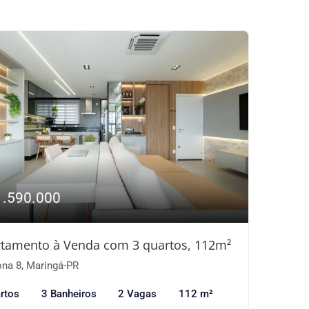
1.590.000
tamento à Venda com 3 quartos, 112m²
na 8, Maringá-PR
rtos
3 Banheiros
2 Vagas
112 m²