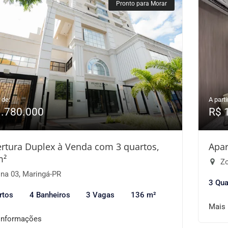
Pronto para Morar
 de:
A parti
1.780.000
R$ 
rtura Duplex à Venda com 3 quartos,
Apar
m²
Zo
na 03, Maringá-PR
3 Qua
rtos
4 Banheiros
3 Vagas
136 m²
Mais
informações