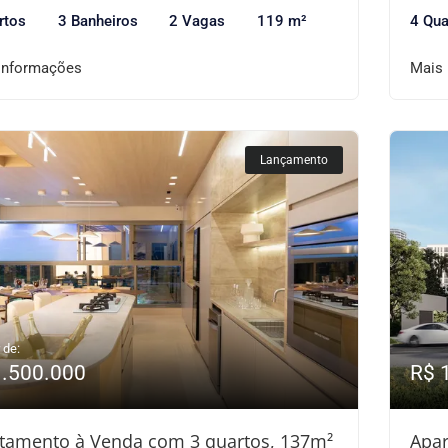
rtos
3 Banheiros
2 Vagas
119 m²
4 Qua
informações
Mais
Lançamento
 de:
1.500.000
R$ 
tamento à Venda com 3 quartos, 137m²
Apar