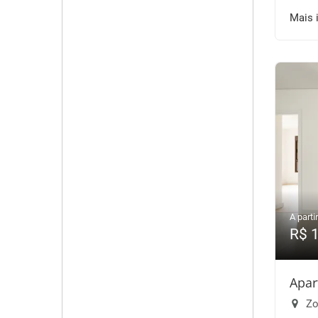
Mais 
A partir
R$ 
Apar
Zo