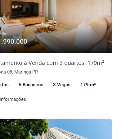
r de:
1.990.000
tamento à Venda com 3 quartos, 179m²
na 08, Maringá-PR
rtos
5 Banheiros
3 Vagas
179 m²
 informações