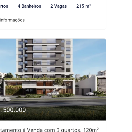
rtos
4 Banheiros
2 Vagas
215 m²
 informações
1.500.000
tamento à Venda com 3 quartos, 120m²