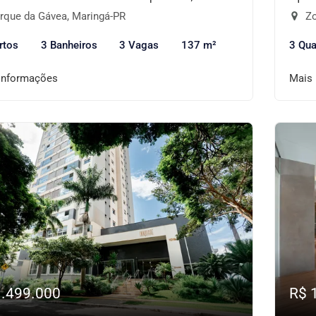
rque da Gávea, Maringá-PR
Zo
rtos
3 Banheiros
3 Vagas
137 m²
3 Qua
informações
Mais
1.499.000
R$ 