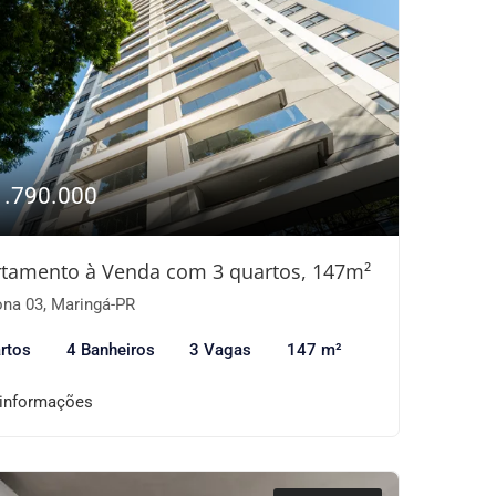
1.790.000
tamento à Venda com 3 quartos, 147m²
na 03, Maringá-PR
rtos
4 Banheiros
3 Vagas
147 m²
 informações