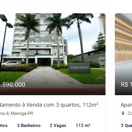
1.590.000
R$ 
tamento à Venda com 3 quartos, 112m²
Apar
na 8, Maringá-PR
Zo
rtos
3 Banheiros
2 Vagas
112 m²
3 Qua