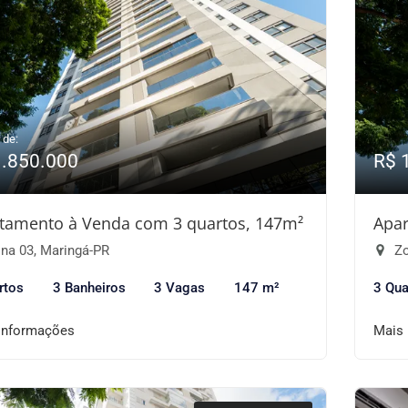
 de:
1.850.000
R$ 
tamento à Venda com 3 quartos, 147m²
Apar
na 03, Maringá-PR
Zo
rtos
3 Banheiros
3 Vagas
147 m²
3 Qua
informações
Mais