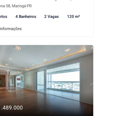
na 08, Maringá-PR
rtos
4 Banheiros
2 Vagas
120 m²
 informações
1.489.000