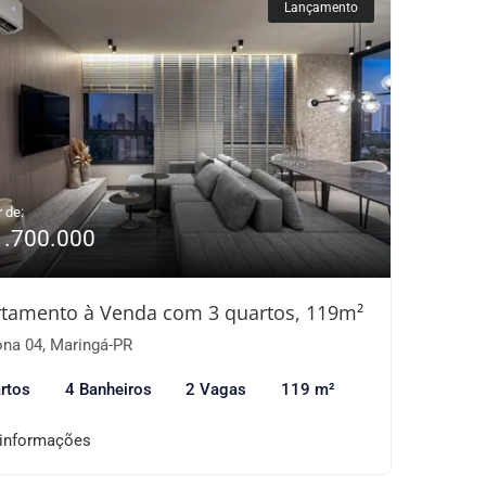
Lançamento
r de:
1.700.000
tamento à Venda com 3 quartos, 119m²
na 04, Maringá-PR
rtos
4 Banheiros
2 Vagas
119 m²
 informações