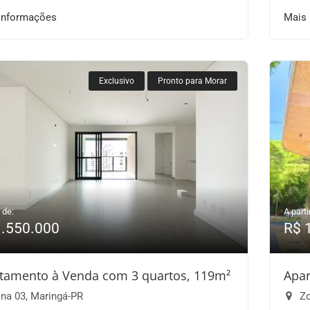
informações
Mais
Exclusivo
Pronto para Morar
 de:
A parti
1.550.000
R$ 
tamento à Venda com 3 quartos, 119m²
Apar
na 03, Maringá-PR
Zo