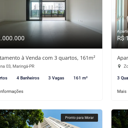
A parti
2.000.000
R$ 
tamento à Venda com 3 quartos, 161m²
Apar
na 03, Maringá-PR
Zo
rtos
4 Banheiros
3 Vagas
161 m²
3 Qua
informações
Mais
Pronto para Morar