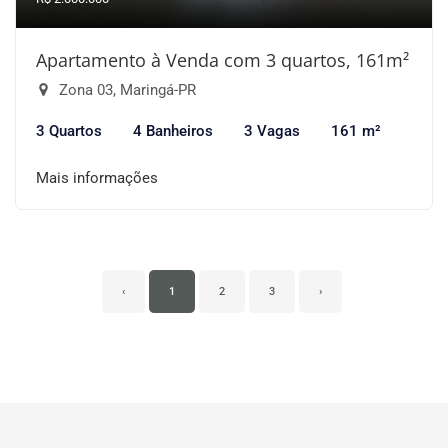
Apartamento à Venda com 3 quartos, 161m²
Zona 03, Maringá-PR
3 Quartos
4 Banheiros
3 Vagas
161 m²
Mais informações
‹
1
2
3
›