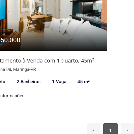
650.000
tamento à Venda com 1 quarto, 45m²
na 08, Maringá-PR
rto
2 Banheiros
1 Vaga
45 m²
informações
‹
1
›