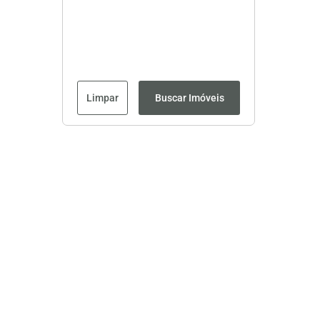
Limpar
Buscar Imóveis
Página inicial
CRECI: 8593J