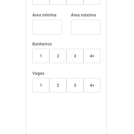
Área mínima
Área máxima
Banheiros
1
2
3
4+
Vagas
1
2
3
4+