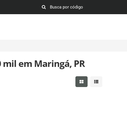
 mil em Maringá, PR
Mostrar resultados em 
Mostrar resultad