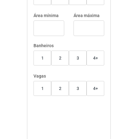
Área mínima
Área máxima
Banheiros
1
2
3
4+
Vagas
1
2
3
4+