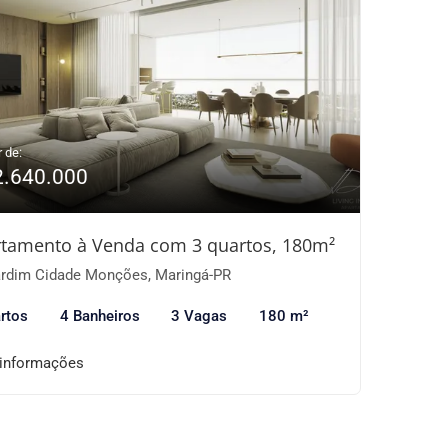
r de:
2.640.000
tamento à Venda com 3 quartos, 180m²
rdim Cidade Monções, Maringá-PR
rtos
4 Banheiros
3 Vagas
180 m²
 informações