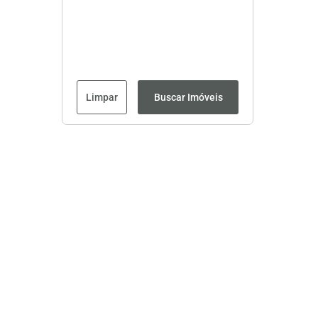
Limpar
Buscar Imóveis
Página inicial
CRECI: 8593J