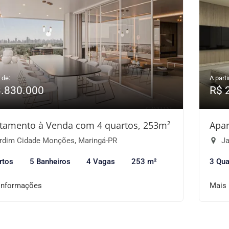
 de:
A parti
3.830.000
R$ 
tamento à Venda com 4 quartos, 253m²
Apar
rdim Cidade Monções, Maringá-PR
Ja
rtos
5 Banheiros
4 Vagas
253 m²
3 Qua
informações
Mais