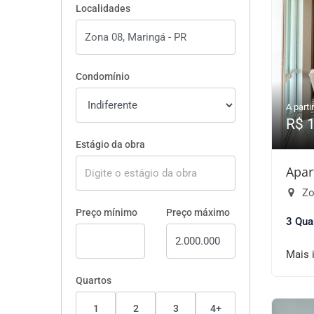
Localidades
Condomínio
A partir
R$ 
Estágio da obra
Apar
Zo
Preço mínimo
Preço máximo
3 Qua
Mais 
Quartos
1
2
3
4+