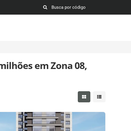
milhões em Zona 08,
Mostrar resultados em 
Mostrar resultad