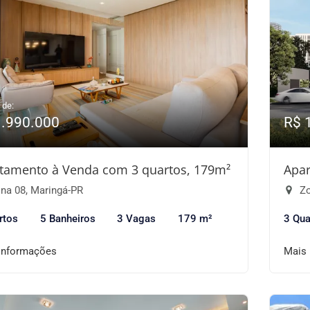
 de:
1.990.000
R$ 
tamento à Venda com 3 quartos, 179m²
Apar
na 08, Maringá-PR
Zo
rtos
5 Banheiros
3 Vagas
179 m²
3 Qua
informações
Mais