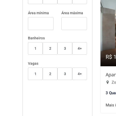
Área mínima
Área máxima
Banheiros
1
2
3
4+
R$ 
Vagas
Apar
1
2
3
4+
Zo
3 Qua
Mais 