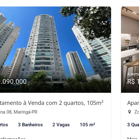
A parti
1.090.000
R$ 
tamento à Venda com 2 quartos, 105m²
Apar
na 08, Maringá-PR
Zo
rtos
3 Banheiros
2 Vagas
105 m²
3 Qua