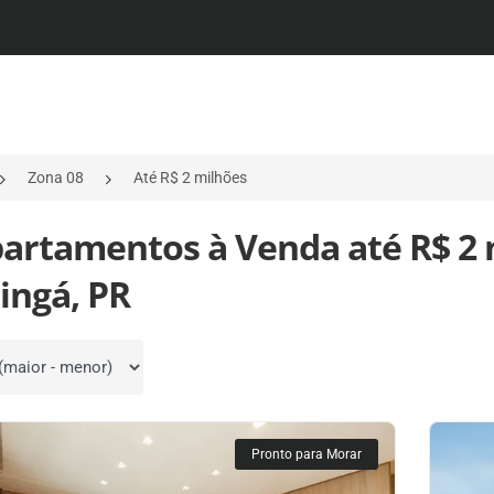
Zona 08
Até R$ 2 milhões
partamentos à Venda até R$ 2 
ingá, PR
por
Pronto para Morar