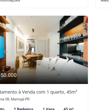
informações
Mais
650.000
tamento à Venda com 1 quarto, 45m²
na 08, Maringá-PR
rto
2 Banheiros
1 Vaga
45 m²