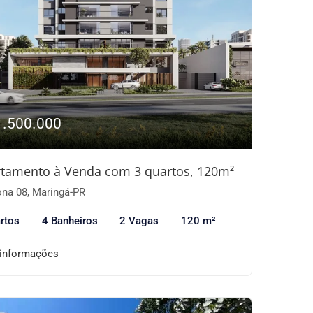
1.500.000
tamento à Venda com 3 quartos, 120m²
na 08, Maringá-PR
rtos
4 Banheiros
2 Vagas
120 m²
 informações