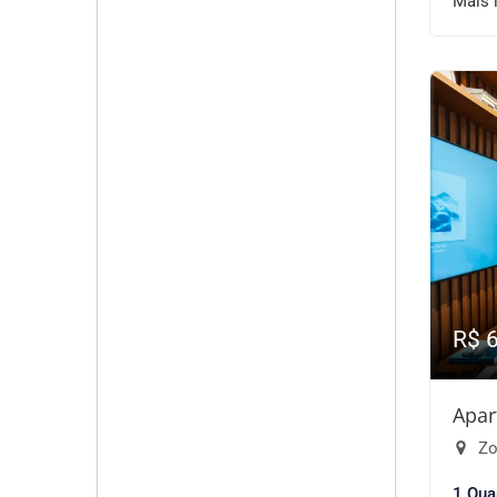
Mais 
R$ 
Apar
Zo
1 Qua