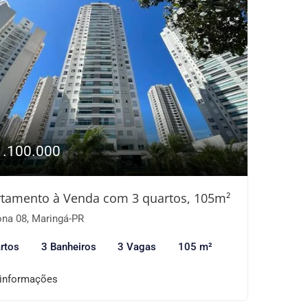
1.100.000
tamento à Venda com 3 quartos, 105m²
na 08, Maringá-PR
rtos
3 Banheiros
3 Vagas
105 m²
 informações