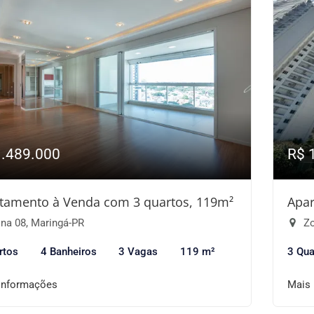
1.489.000
R$ 
tamento à Venda com 3 quartos, 119m²
Apar
na 08, Maringá-PR
Zo
rtos
4 Banheiros
3 Vagas
119 m²
3 Qua
informações
Mais