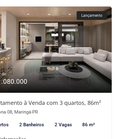
Lançamento
r de:
1.080.000
tamento à Venda com 3 quartos, 86m²
na 08, Maringá-PR
rtos
2 Banheiros
2 Vagas
86 m²