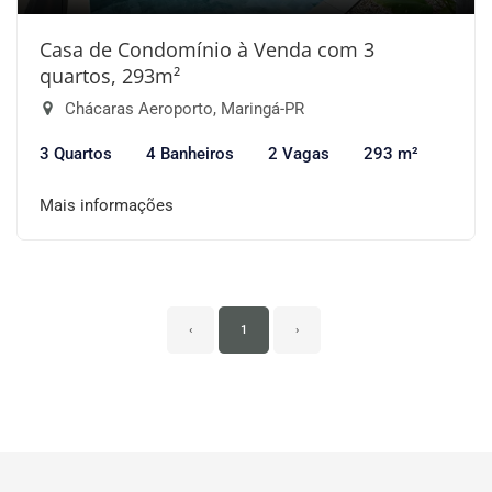
Casa de Condomínio à Venda com 3
quartos, 293m²
Chácaras Aeroporto, Maringá-PR
3 Quartos
4 Banheiros
2 Vagas
293 m²
Mais informações
‹
1
›