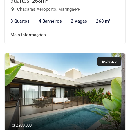
quartos, 268m²
Chácaras Aeroporto, Maringá-PR
3 Quartos
4 Banheiros
2 Vagas
268 m²
Mais informações
Exclusivo
R$ 2.980.000