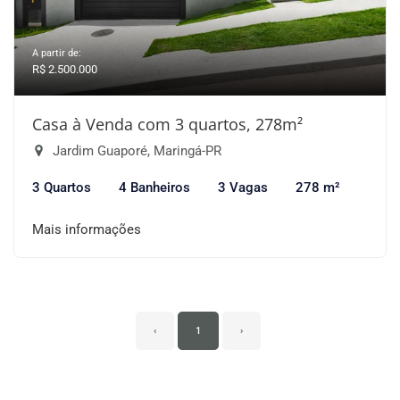
A partir de:
R$ 2.500.000
Casa à Venda com 3 quartos, 278m²
Jardim Guaporé, Maringá-PR
3 Quartos
4 Banheiros
3 Vagas
278 m²
Mais informações
‹
1
›