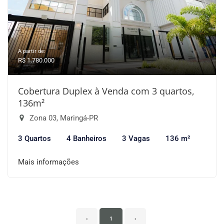
A partir de:
R$ 1.780.000
Cobertura Duplex à Venda com 3 quartos,
136m²
Zona 03, Maringá-PR
3 Quartos
4 Banheiros
3 Vagas
136 m²
Mais informações
‹
1
›