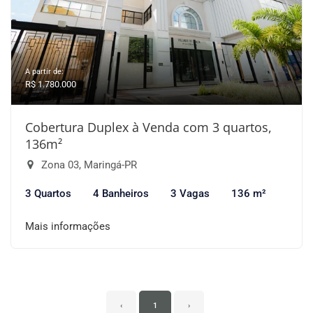
A partir de:
R$ 1.780.000
Cobertura Duplex à Venda com 3 quartos,
136m²
Zona 03, Maringá-PR
3 Quartos
4 Banheiros
3 Vagas
136 m²
Mais informações
‹
1
›