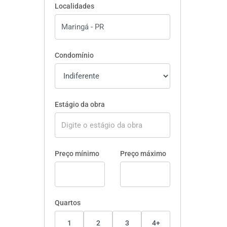
Localidades
Condomínio
Estágio da obra
Preço mínimo
Preço máximo
Quartos
1
2
3
4+