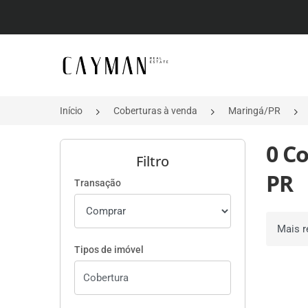
Página inicial
Início
Coberturas à venda
Maringá/PR
0 C
Filtro
PR
Transação
Ordenar 
Tipos de imóvel