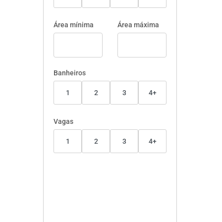
Área mínima
Área máxima
Banheiros
1
2
3
4+
Vagas
1
2
3
4+