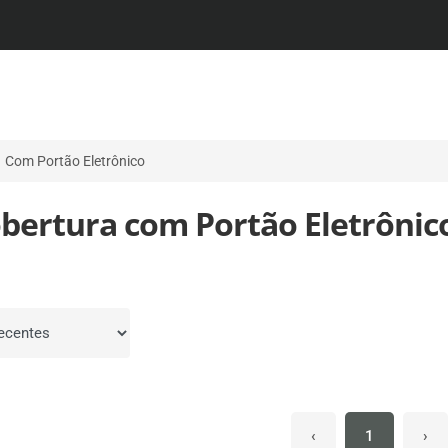
Com Portão Eletrônico
obertura com Portão Eletrônic
por
‹
1
›