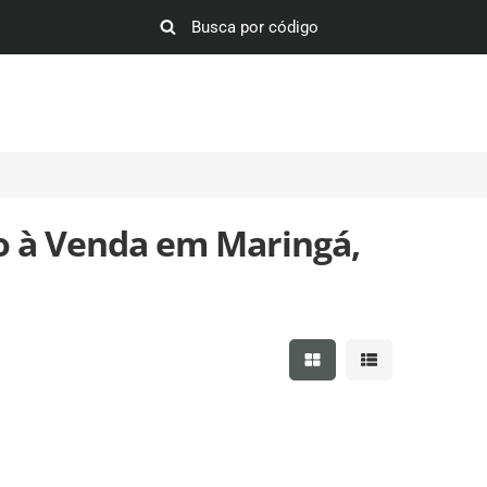
o à Venda em Maringá,
Mostrar resultados em 
Mostrar resultad