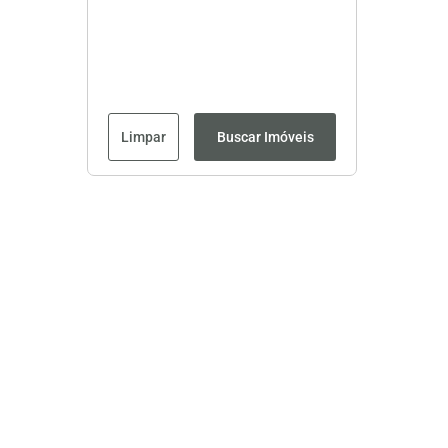
Limpar
Buscar Imóveis
Página inicial
CRECI: 8593J