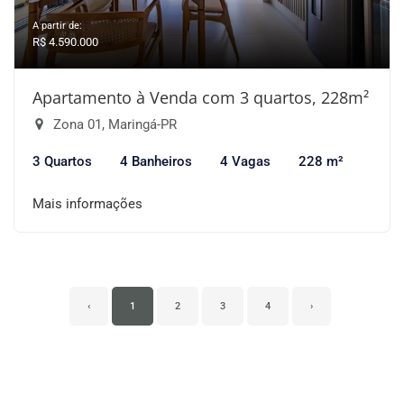
A partir de:
R$ 4.590.000
Apartamento à Venda com 3 quartos, 228m²
Zona 01, Maringá-PR
3 Quartos
4 Banheiros
4 Vagas
228 m²
Mais informações
‹
1
2
3
4
›