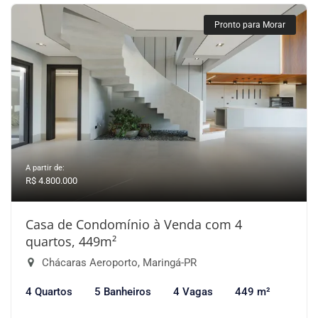
Pronto para Morar
A partir de:
R$ 4.800.000
Casa de Condomínio à Venda com 4
quartos, 449m²
Chácaras Aeroporto, Maringá-PR
4 Quartos
5 Banheiros
4 Vagas
449 m²