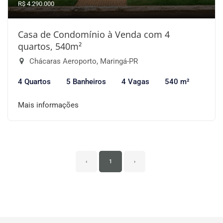
R$ 4.290.000
Casa de Condomínio à Venda com 4
quartos, 540m²
Chácaras Aeroporto, Maringá-PR
4 Quartos
5 Banheiros
4 Vagas
540 m²
Mais informações
‹
1
›