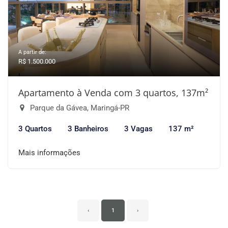
A partir de:
R$ 1.500.000
Apartamento à Venda com 3 quartos, 137m²
Parque da Gávea, Maringá-PR
3 Quartos
3 Banheiros
3 Vagas
137 m²
Mais informações
‹
1
›