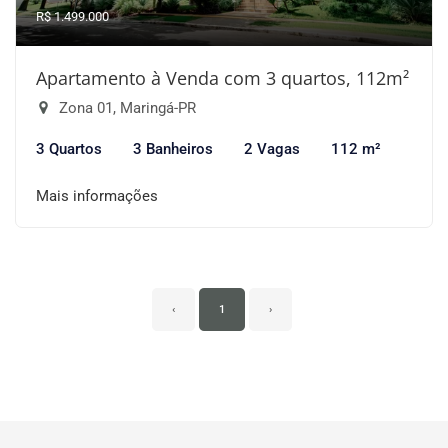
R$ 1.499.000
Apartamento à Venda com 3 quartos, 112m²
Zona 01, Maringá-PR
3 Quartos
3 Banheiros
2 Vagas
112 m²
Mais informações
‹
1
›