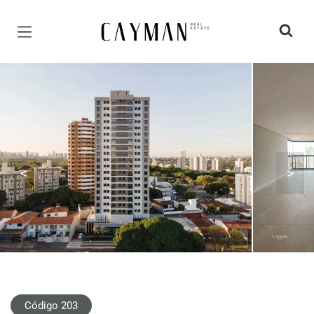
Página inicial
<
>
Código 203