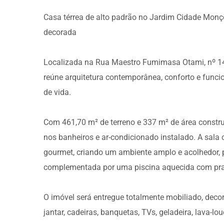
Casa térrea de alto padrão no Jardim Cidade Monçõ
decorada
Localizada na Rua Maestro Fumimasa Otami, nº 14
reúne arquitetura contemporânea, conforto e funci
de vida.
Com 461,70 m² de terreno e 337 m² de área constr
nos banheiros e ar-condicionado instalado. A sala c
gourmet, criando um ambiente amplo e acolhedor, pe
complementada por uma piscina aquecida com pra
O imóvel será entregue totalmente mobiliado, dec
jantar, cadeiras, banquetas, TVs, geladeira, lava-lo