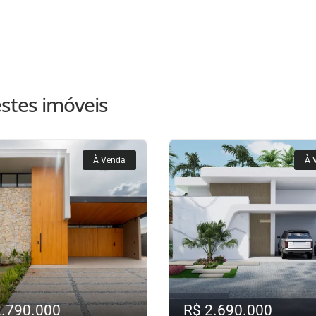
stes imóveis
À Venda
À 
2.790.000
R$ 2.690.000