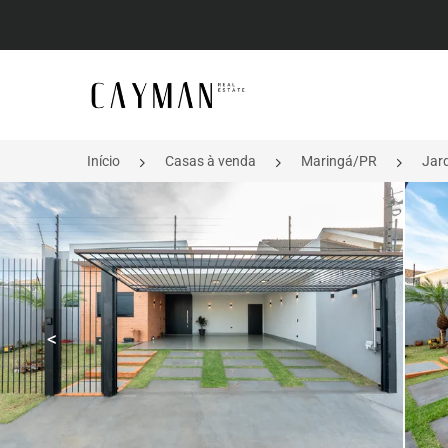
Página inicial
Início
Casas à venda
Maringá/PR
Jar
<