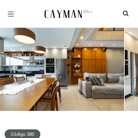
Página inicial
<
>
Código 380