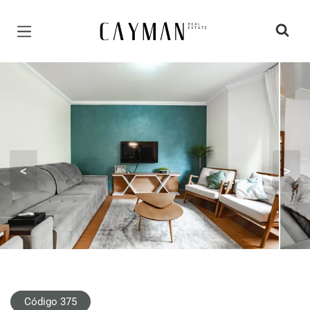
Página inicial
<
>
Código 375