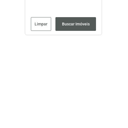
Limpar
Buscar Imóveis
Página inicial
CRECI: 8593J
Nosso endereço: Av. Nóbrega, 1054 - Zona 04
Entre em contato conosco:
(44) 9 8858-3998