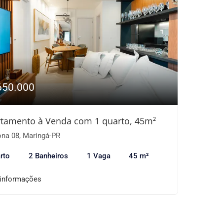
650.000
tamento à Venda com 1 quarto, 45m²
na 08, Maringá-PR
rto
2 Banheiros
1 Vaga
45 m²
 informações