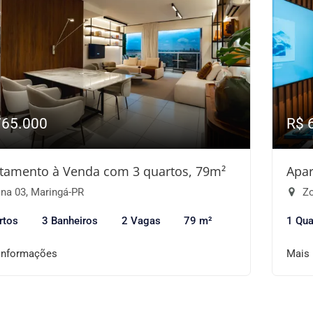
765.000
R$ 
tamento à Venda com 3 quartos, 79m²
Apar
na 03, Maringá-PR
Zo
rtos
3 Banheiros
2 Vagas
79 m²
1 Qua
informações
Mais