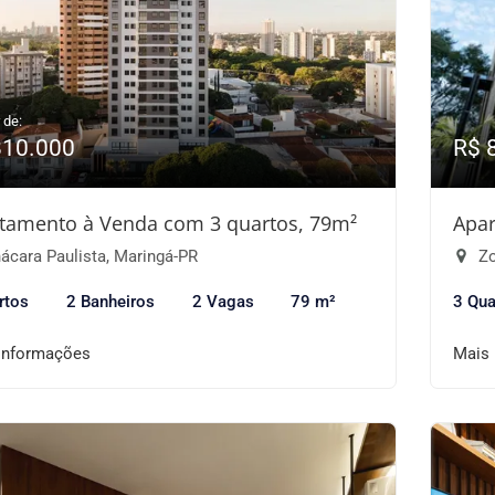
 de:
810.000
R$ 
tamento à Venda com 3 quartos, 79m²
Apar
ácara Paulista, Maringá-PR
Zo
rtos
2 Banheiros
2 Vagas
79 m²
3 Qua
informações
Mais