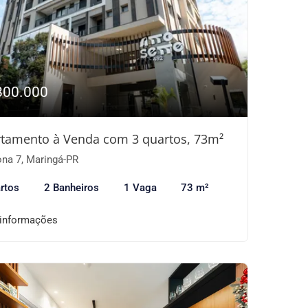
800.000
tamento à Venda com 3 quartos, 73m²
na 7, Maringá-PR
rtos
2 Banheiros
1 Vaga
73 m²
 informações