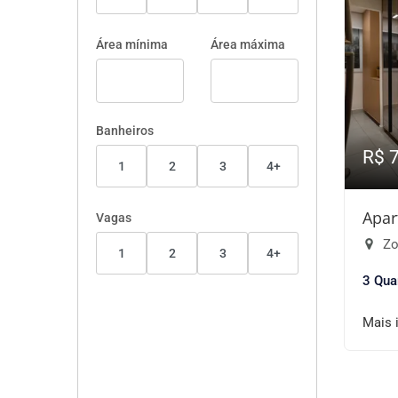
Área mínima
Área máxima
Banheiros
R$ 
1
2
3
4+
Apar
Vagas
Zo
1
2
3
4+
3 Qua
Mais 